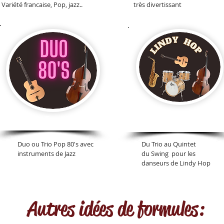
Variété francaise, Pop, jazz..
très divertissant
Special danseurs de
Pop-Jazzifiée
Swing
Duo ou Trio Pop 80's avec
Du Trio au Quintet
instruments de Jazz
du Swing pour les
danseurs de Lindy Hop
Autres idées de formules: