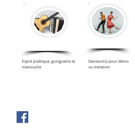
Danseur
Duo Accordeon
Esprit poétique, guinguette et
Danseur(s) pour démo
manouche
ou initiation