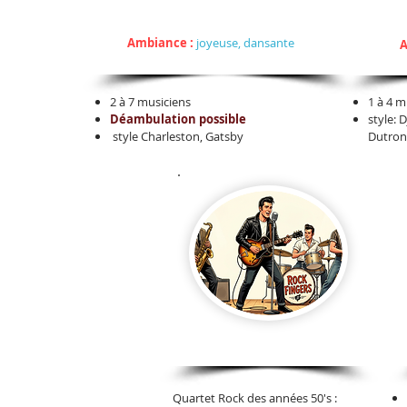
Jazz New-Orleans
Style:
Styl
Ambiance :
joyeuse, dansante
A
2 à 7 musiciens
1 à 4 m
Déambulation possible
style:
style Charleston, Gatsby
Dutron
Rock'n'Roll
Quartet Rock des années 50's :