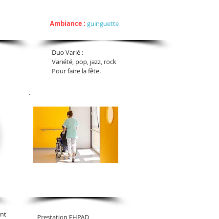
l
Duo Varié
Style:
Ambiance :
guinguette
Duo Varié :
Variété, pop, jazz, rock
Pour faire la fête.
EHPAD
ent
Prestation EHPAD