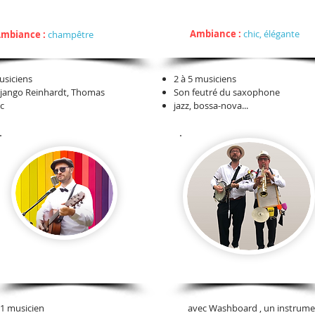
Swing Manouche
Jazz Cocktai
Style:
e:
Ambiance :
chic, élégante
mbiance :
champêtre
usiciens
2 à 5 musiciens
 Django Reinhardt, Thomas
Son feutré du saxophone
c
jazz, bossa-nova...
Chanteur SOLO
Washboard Jazz
1 musicien
avec Washboard , un instrum