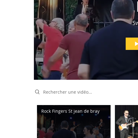
S
Search videos
Rock Fingers St jean de bray