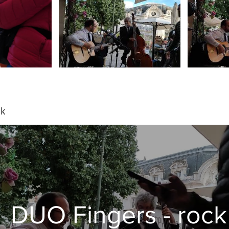
ck
DUO Fingers - rock