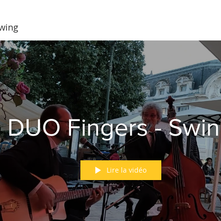
Swing
DUO Fingers - Swi
Lire la vidéo