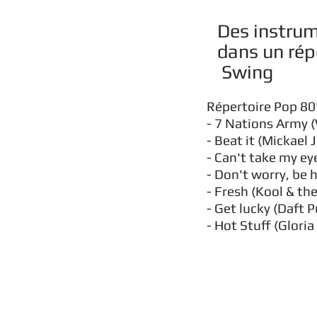
Des instrum
dans un rép
Swing
Répertoire Pop 80'
- 7 Nations Army (
- Beat it (Mickael 
- Can't take my ey
- Don't worry, be
- Fresh (Kool & th
- Get lucky (Daft 
- Hot Stuff (Glori