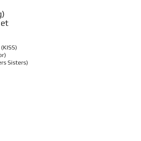
g)
 et
 (KISS)
or)
ers Sisters)