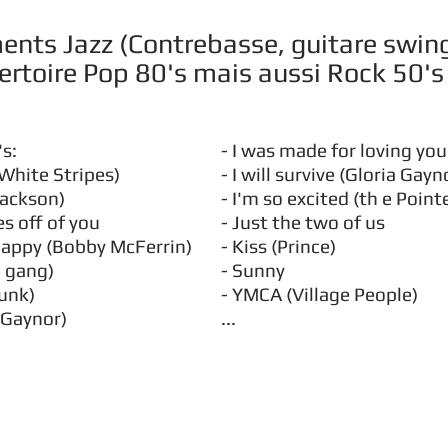
ents Jazz (Contrebasse, guitare swin
ertoire Pop 80's mais aussi Rock 50's
s:
- I was made for loving you
White Stripes)
- I will survive (Gloria Gayn
Jackson)
- I'm so excited (th e Point
es off of you
- Just the two of us
 happy (Bobby McFerrin)
- Kiss (Prince)
e gang)
- Sunny
Punk)
- YMCA (Village People)
a Gaynor)
...