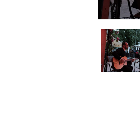
©
www.jazz45.com